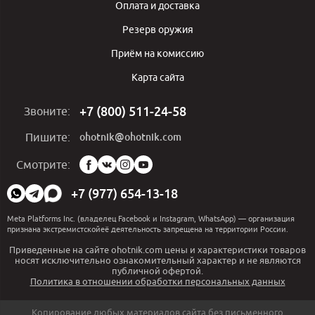
Оплата и доставка
Резерв оружия
Приём на комиссию
Карта сайта
+7 (800) 511-24-58
Звоните:
ohotnik@ohotnik.com
Пишите:
Мы
Смотрите:
в
социальных
+7 (977) 654-13-18
сетях:
Meta Platforms Inc. (владелец Facebook и Instagram, WhatsApp) — организация
признана экстремистскойеё деятельность запрещена на территории России.
Приведенные на сайте ohotnik.com цены и характеристики товаров
носят исключительно ознакомительный характер и не являются
публичной офертой.
Политика в отношении обработки персональных данных
Копирование любых материалов сайта без письменного