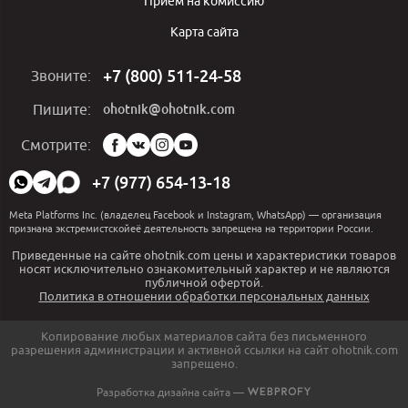
Приём на комиссию
Карта сайта
+7 (800) 511-24-58
Звоните:
ohotnik@ohotnik.com
Пишите:
Мы
Смотрите:
в
социальных
+7 (977) 654-13-18
сетях:
Meta Platforms Inc. (владелец Facebook и Instagram, WhatsApp) — организация
признана экстремистскойеё деятельность запрещена на территории России.
Приведенные на сайте ohotnik.com цены и характеристики товаров
носят исключительно ознакомительный характер и не являются
публичной офертой.
Политика в отношении обработки персональных данных
Копирование любых материалов сайта без письменного
разрешения администрации и активной ссылки на сайт ohotnik.com
запрещено.
Разработка дизайна сайта —