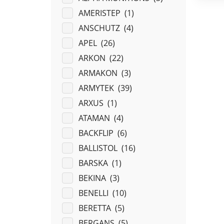
AMERISTEP (
1
)
ANSCHUTZ (
4
)
APEL (
26
)
ARKON (
22
)
ARMAKON (
3
)
ARMYTEK (
39
)
ARXUS (
1
)
ATAMAN (
4
)
BACKFLIP (
6
)
BALLISTOL (
16
)
BARSKA (
1
)
BEKINA (
3
)
BENELLI (
10
)
BERETTA (
5
)
BERGANS (
5
)