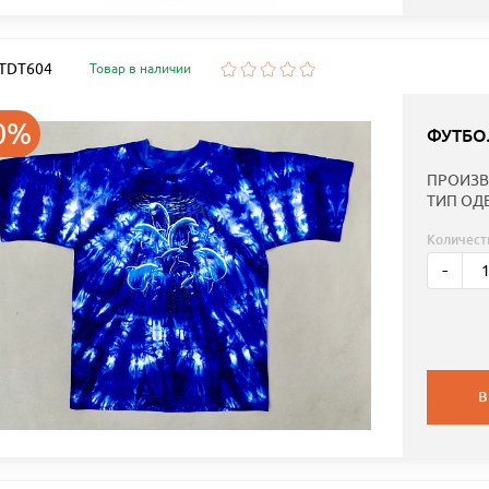
: TDT604
Товар в наличии
0%
ФУТБО
ПРОИЗВ
ТИП ОД
Количест
-
В