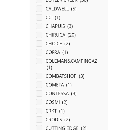
BUTLER CREEK (
30
)
CALDWELL (
5
)
CCI (
1
)
CHAPUIS (
3
)
CHIRUCA (
20
)
CHOICE (
2
)
COFRA (
1
)
COLEMAN&CAMPINGAZ
(
1
)
COMBATSHOP (
3
)
COMETA (
1
)
CONTESSA (
3
)
COSMI (
2
)
CRKT (
1
)
CRODIS (
2
)
CUTTING EDGE (
2
)