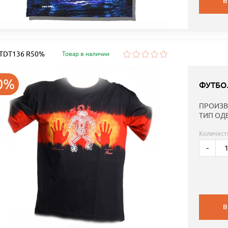
В
: TDT136 R50%
Товар в наличии
0%
ФУТБО
ПРОИЗВ
ТИП ОД
Количест
-
В