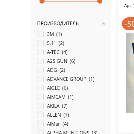
Арт.
-5
ПРОИЗВОДИТЕЛЬ
3M (
1
)
5.11 (
2
)
A-TEC (
4
)
A2S GUN (
6
)
ADG (
2
)
ADVANCE GROUP (
1
)
AIGLE (
6
)
AIMCAM (
1
)
AKILA (
7
)
ALLEN (
7
)
AlMar (
4
)
ALPHA MUNITIONS (
3
)