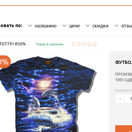
овать по:
названию
цене
скидки
отз
: TDT791 R50%
Товар в наличии
0%
ФУТБО
ПРОИЗВ
ТИП ОД
Количест
-