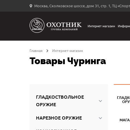
Москва, Сколковское шоссе, дом 31, стр. 1, ТЦ «Спорт
Вход
в
личный
Интернет магазин
Информ
←
кабинет
Главная
Интернет-магазин
Товары Чуринга
Запомнить
меня
ыли
й
ГЛАДКОСТВОЛЬНОЕ
ГЛАДК
оль?
ОР
ОРУЖИЕ
НАРЕЗНОЕ ОРУЖИЕ
МАГ