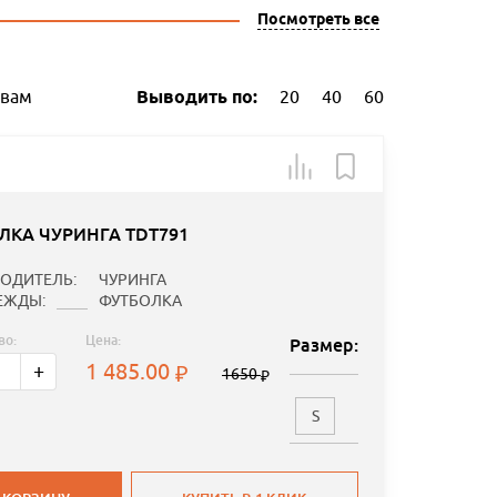
Посмотреть все
ывам
Выводить по:
20
40
60
ЛКА ЧУРИНГА TDT791
ОДИТЕЛЬ:
ЧУРИНГА
ЕЖДЫ:
ФУТБОЛКА
во:
Цена:
Размер:
1 485.00
+
1650
S