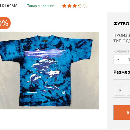
: TDT645M
Товар в наличии
0%
ФУТБО
ПРОИЗВ
ТИП ОД
Количест
-
Размер
S
В