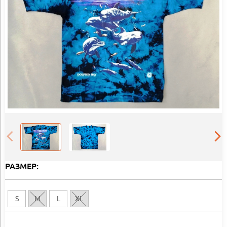
РАЗМЕР:
S
M
L
XL