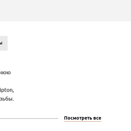
Ы
ннюю
pton,
езьбы.
Посмотреть все