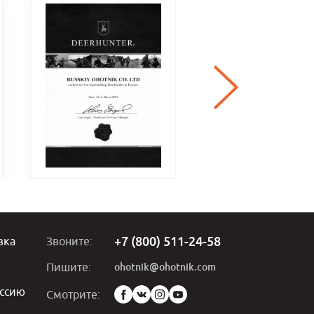
+7 (800) 511-24-58
вка
Звоните:
ohotnik@ohotnik.com
Пишите:
ссию
Мы
Смотрите:
в