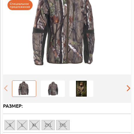
Специальное
предложение
РАЗМЕР:
S
L
XL
2XL
3XL