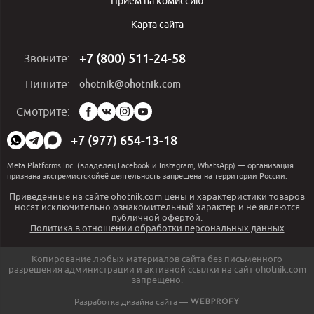
Приём на комиссию
Карта сайта
+7 (800) 511-24-58
Звоните:
ohotnik@ohotnik.com
Пишите:
Мы
Смотрите:
в
социальных
+7 (977) 654-13-18
сетях:
Meta Platforms Inc. (владелец Facebook и Instagram, WhatsApp) — организация
признана экстремистскойеё деятельность запрещена на территории России.
Приведенные на сайте ohotnik.com цены и характеристики товаров
носят исключительно ознакомительный характер и не являются
публичной офертой.
Политика в отношении обработки персональных данных
Копирование любых материалов сайта без письменного
разрешения администрации и активной ссылки на сайт ohotnik.com
запрещено.
Разработка дизайна сайта —