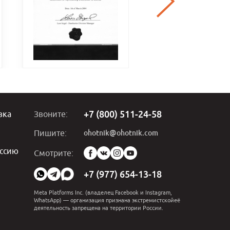
+7 (800) 511-24-58
вка
Звоните:
ohotnik@ohotnik.com
Пишите:
ссию
Мы
Смотрите:
в
социальных
+7 (977) 654-13-18
сетях:
Meta Platforms Inc. (владелец Facebook и Instagram,
WhatsApp) — организация признана экстремистскойеё
деятельность запрещена на территории России.