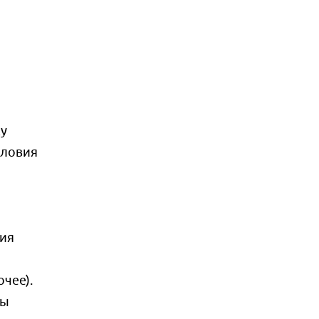
у
словия
ния
чее).
ны