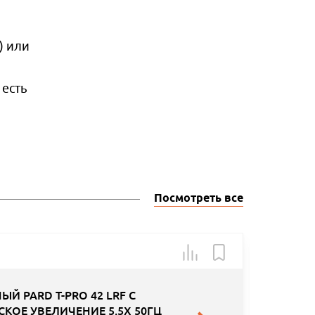
) или
 есть
Посмотреть все
Товар в н
Й PARD T-PRO 42 LRF С
ОЕ УВЕЛИЧЕНИЕ 5,5Х 50ГЦ