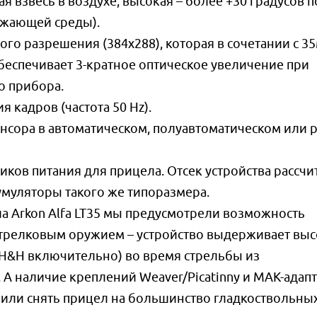
ая взвесь в воздухе, высокая – более +30 градусов п
ужающей среды).
ого разрешения (384x288), которая в сочетании с 3
еспечивает 3-кратное оптическое увеличение при
о прибора.
 кадров (частота 50 Hz).
нсора в автоматическом, полуавтоматическом или 
ков питания для прицела. Отсек устройства рассчи
умуляторы такого же типоразмера.
 Arkon Alfa LT35 мы предусмотрели возможность
стрелковым оружием – устройство выдерживает вы
5 H&H включительно) во время стрельбы из
А наличие креплений Weaver/Picatinny и MAK-адап
 или снять прицел на большинство гладкоствольны