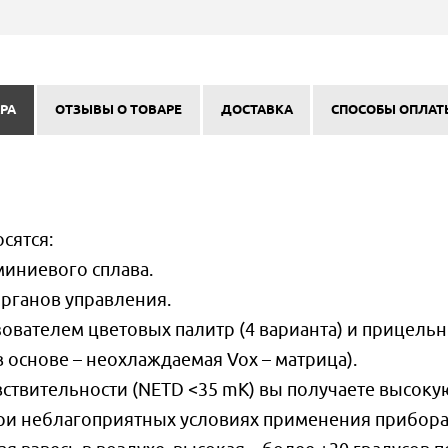
РА
ОТЗЫВЫ О ТОВАРЕ
ДОСТАВКА
СПОСОБЫ ОПЛАТ
сятся:
иниевого сплава.
рганов управления.
вателем цветовых палитр (4 варианта) и прицель
в основе – неохлаждаемая Vox – матрица).
ствительности (NETD <35 mK) вы получаете высоку
при неблагоприятных условиях применения прибор