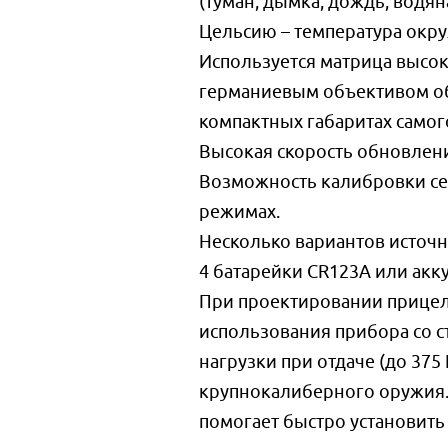
(туман, дымка, дождь, водян
Цельсию – температура окр
Используется матрица высок
германиевым объективом об
компактных габаритах самог
Высокая скорость обновления
Возможность калибровки се
режимах.
Несколько вариантов источни
4 батарейки CR123A или акк
При проектировании прицела
использования прибора со 
нагрузки при отдаче (до 37
крупнокалиберного оружия. 
помогает быстро установить