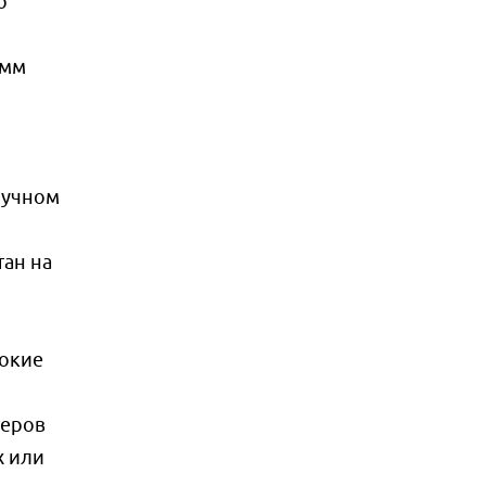
о
5мм
ручном
тан на
сокие
теров
х или