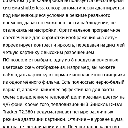
объектом. Для калибровки используется беззатворная
система shutterless: сенсор автоматически адаптируется
под изменяющиеся условия в режиме реального
времени, давая возможность вести наблюдение, не
отвлекаясь на настройки. Оригинальное программное
обеспечение для обработки изображения «на лету»
корректирует контраст и яркость, передавая на дисплей
чёткую картинку с высоким разрешением.
ПО позволяет выбрать одну из 8 предустановленных
цветовых схем отображения. Например, вы можете
наблюдать картинку в формате инопланетного хищника
из одноимённого фильма. Есть полностью чёрно-белый
вариант, а также наиболее эффективная для охоты
схема с выделением тепловой цели красным цветом на
ч/б фоне. Кроме того, тепловизионный бинокль DEDAL
Tracker Т2.380 предусматривает четыре различных
режима адаптации картинки. Отличие – в уровне шума,
контрасте, детализации и т.д. Превосходное качество