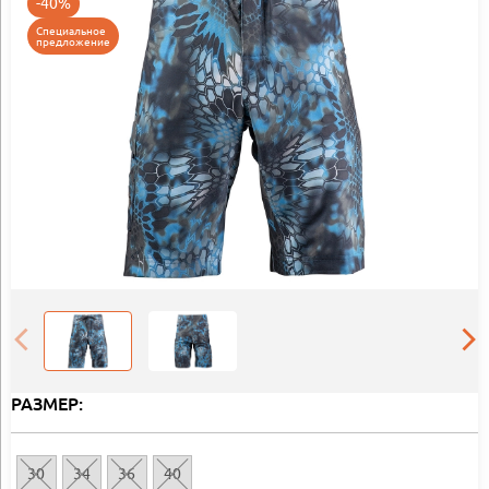
-40%
Специальное
предложение
РАЗМЕР:
30
34
36
40