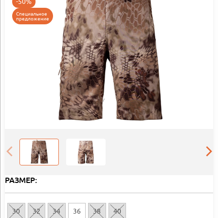
-50%
Специальное
предложение
РАЗМЕР:
30
32
34
36
38
40