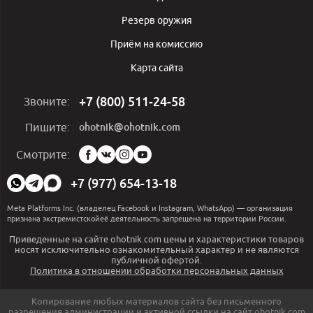
Резерв оружия
Приём на комиссию
Карта сайта
+7 (800) 511-24-58
Звоните:
ohotnik@ohotnik.com
Пишите:
Мы
Смотрите:
в
социальных
+7 (977) 654-13-18
сетях:
Meta Platforms Inc. (владелец Facebook и Instagram, WhatsApp) — организация
признана экстремистскойеё деятельность запрещена на территории России.
Приведенные на сайте ohotnik.com цены и характеристики товаров
носят исключительно ознакомительный характер и не являются
публичной офертой.
Политика в отношении обработки персональных данных
Копирование любых материалов сайта без письменного
разрешения администрации и активной ссылки на сайт ohotnik.com