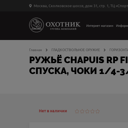
Москва, Сколковское шоссе, дом 31, стр. 1, ТЦ «Спорт
Вход
в
личный
Интернет магазин
Информ
←
кабинет
Главная
ГЛАДКОСТВОЛЬНОЕ ОРУЖИЕ
ГОРИЗОНТ
РУЖЬЁ CHAPUIS RP F
СПУСКА, ЧОКИ 1/4-3
Запомнить
меня
ыли
й
оль?
Нет в наличии