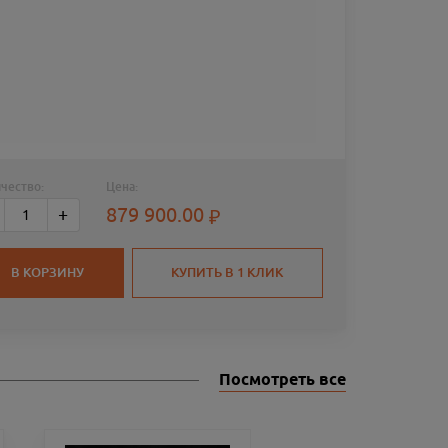
чество:
Цена:
РУЖЬЁ 
879 900.00
+
BRITIS
СПУСК
В КОРЗИНУ
КУПИТЬ В 1 КЛИК
Посмотреть все