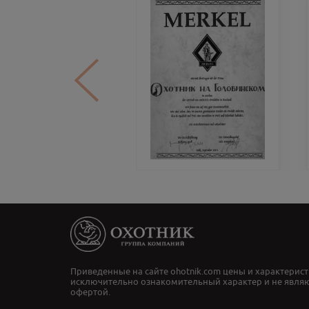
Приведенные на сайте ohotnik.com цены и характерист
исключительно ознакомительный характер и не явля
офертой.