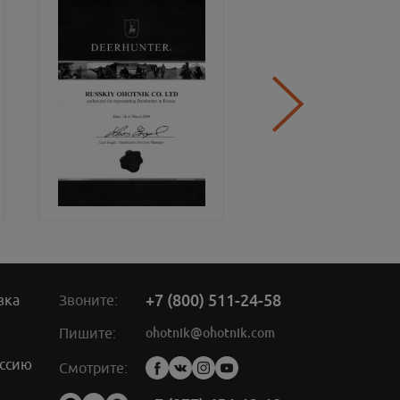
+7 (800) 511-24-58
вка
Звоните:
ohotnik@ohotnik.com
Пишите:
ссию
Мы
Смотрите:
в
социальных