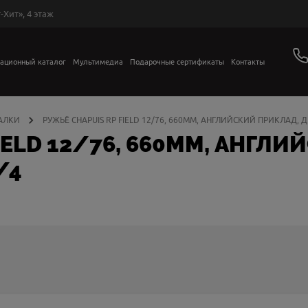
-Хит», 4 этаж
ационный каталог
Мультимедиа
Подарочные сертификаты
Контакты
АЛКИ
РУЖЬЁ CHAPUIS RP FIELD 12/76, 660ММ, АНГЛИЙСКИЙ ПРИКЛАД, Д
IELD 12/76, 660ММ, АНГЛ
/4