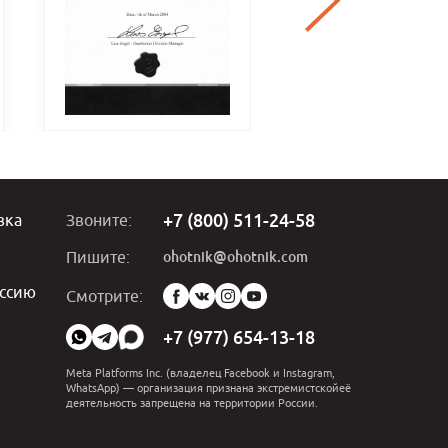
+7 (800) 511-24-58
вка
Звоните:
ohotnik@ohotnik.com
Пишите:
ссию
Мы
Смотрите:
в
социальных
+7 (977) 654-13-18
сетях:
Meta Platforms Inc. (владелец Facebook и Instagram,
WhatsApp) — организация признана экстремистскойеё
деятельность запрещена на территории России.