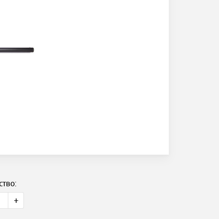
ство:
+