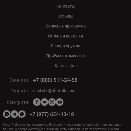
Контакты
Отзывы
Бонусная программа
Оплата и доставка
Резерв оружия
Приём на комиссию
Карта сайта
+7 (800) 511-24-58
Звоните:
ohotnik@ohotnik.com
Пишите:
Мы
Смотрите:
в
социальных
+7 (977) 654-13-18
сетях:
Meta Platforms Inc. (владелец Facebook и Instagram, WhatsApp) — организация
признана экстремистскойеё деятельность запрещена на территории России.