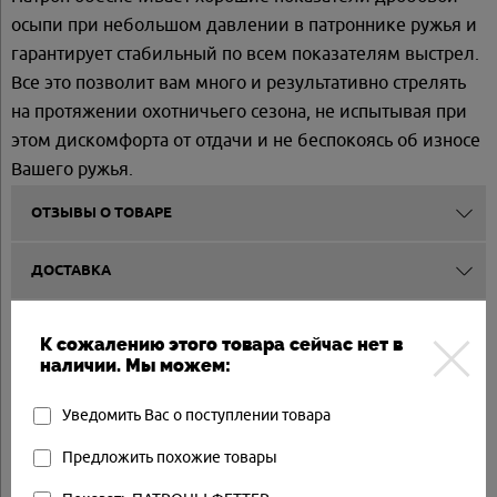
осыпи при небольшом давлении в патроннике ружья и
гарантирует стабильный по всем показателям выстрел.
Все это позволит вам много и результативно стрелять
на протяжении охотничьего сезона, не испытывая при
этом дискомфорта от отдачи и не беспокоясь об износе
Вашего ружья.
ОТЗЫВЫ О ТОВАРЕ
ДОСТАВКА
СПОСОБЫ ОПЛАТЫ
К сожалению этого товара сейчас нет в
наличии. Мы можем:
Другие товары
Уведомить Вас о поступлении товара
Предложить похожие товары
Арт.: SKM-EL32312