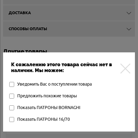
ДОСТАВКА
СПОСОБЫ ОПЛАТЫ
Другие товары
К сожалению этого товара сейчас нет в
наличии. Мы можем:
Арт.: SKM-G36K5.612
Товар в наличии
Уведомить Вас о поступлении товара
Предложить похожие товары
Показать ПАТРОНЫ BORNAGHI
Показать ПАТРОНЫ 16/70