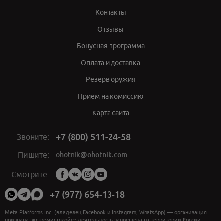
Контакты
Отзывы
Бонусная программа
Оплата и доставка
Резерв оружия
Приём на комиссию
Карта сайта
+7 (800) 511-24-58
Звоните:
ohotnik@ohotnik.com
Пишите:
Мы
Смотрите:
в
социальных
+7 (977) 654-13-18
сетях:
Meta Platforms Inc. (владелец Facebook и Instagram, WhatsApp) — организация
признана экстремистскойеё деятельность запрещена на территории России.