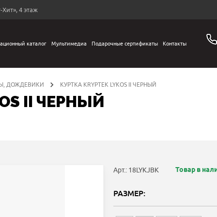
-Хит», 4 этаж
ационный каталог
Мультимедиа
Подарочные сертификаты
Контакты
Ы, ДОЖДЕВИКИ
КУРТКА KRYPTEK LYKOS II ЧЕРНЫЙ
OS II ЧЕРНЫЙ
Товар в нал
Арт.: 18LYKJBK
РАЗМЕР: