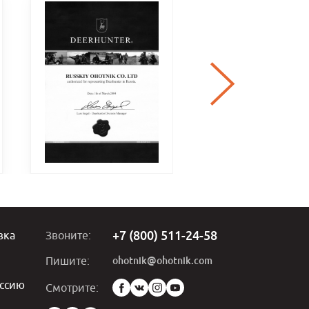
+7 (800) 511-24-58
вка
Звоните:
ohotnik@ohotnik.com
Пишите:
ссию
Мы
Смотрите:
в