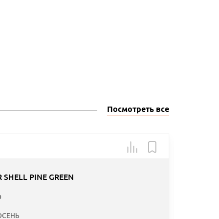
Посмотреть все
Арт.: 572
-30
 SHELL PINE GREEN
Специаль
D
предложе
ОСЕНЬ