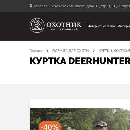
Москва, Сколковское шоссе, дом 31, стр. 1, ТЦ «Спорт
Вход
в
личный
Интернет магазин
Информ
←
кабинет
Главная
ОДЕЖДА ДЛЯ ОХОТЫ
КУРТКИ, КОСТЮМ
КУРТКА DEERHUNTER
Запомнить
меня
ыли
й
оль?
-40%