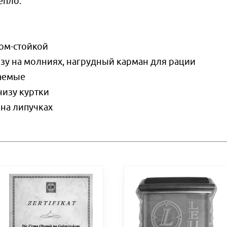
епло.
ком-стойкой
изу на молниях, нагрудный карман для рации
аемые
низу куртки
 на липучках