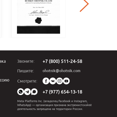
+7 (800) 511-24-58
вка
Звоните:
ohotnik@ohotnik.com
Пишите:
ссию
Мы
Смотрите:
в
социальных
+7 (977) 654-13-18
сетях:
Meta Platforms Inc. (владелец Facebook и Instagram,
WhatsApp) — организация признана экстремистскойеё
деятельность запрещена на территории России.