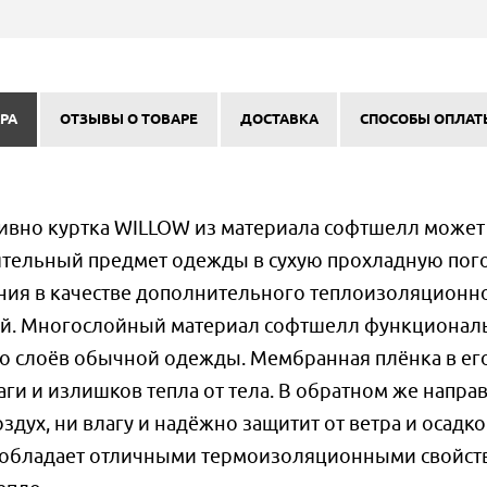
РА
ОТЗЫВЫ О ТОВАРЕ
ДОСТАВКА
СПОСОБЫ ОПЛАТ
ивно куртка WILLOW из материала софтшелл может
ятельный предмет одежды в сухую прохладную пого
ния в качестве дополнительного теплоизоляционн
ой. Многослойный материал софтшелл функционал
ко слоёв обычной одежды. Мембранная плёнка в ег
аги и излишков тепла от тела. В обратном же напра
здух, ни влагу и надёжно защитит от ветра и осадко
 обладает отличными термоизоляционными свойст