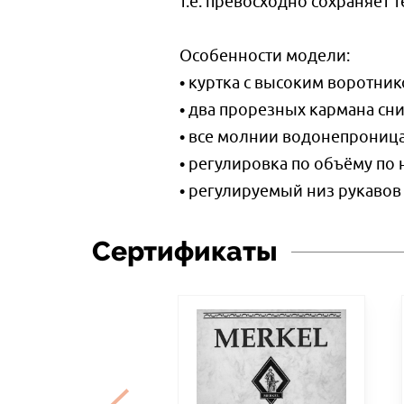
т.е. превосходно сохраняет т
Особенности модели:
• куртка с высоким воротни
• два прорезных кармана сн
• все молнии водонепрониц
• регулировка по объёму по 
• регулируемый низ рукавов
Сертификаты