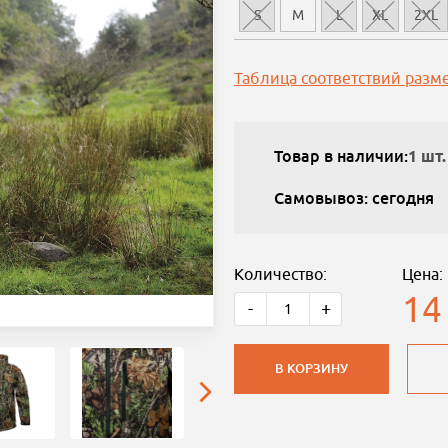
S
M
L
XL
2XL
Таблица соответствий разм
Товар в наличии:
1 шт.
Самовывоз: сегодня
Количество:
Цена:
14
-
+
В КОРЗИНУ