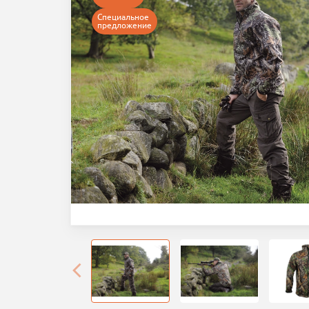
ироваться
Специальное
предложение