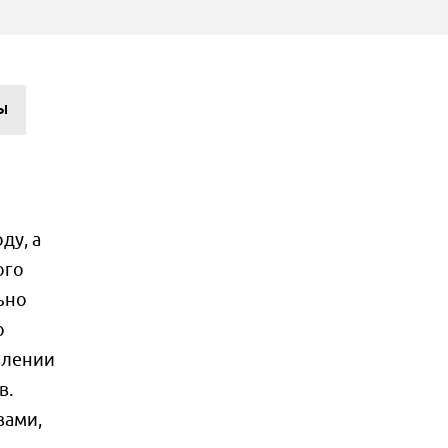
Ы
ду, а
ого
ьно
о
влении
в.
вами,