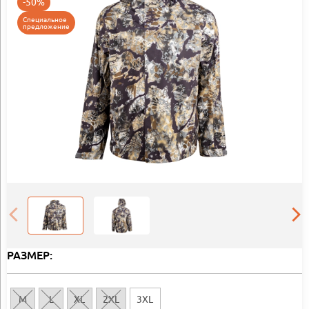
-50%
Специальное
предложение
РАЗМЕР:
M
L
XL
2XL
3XL