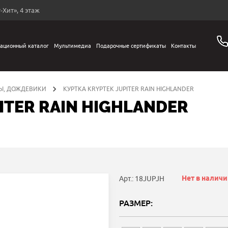
-Хит», 4 этаж
ационный каталог
Мультимедиа
Подарочные сертификаты
Контакты
Ы, ДОЖДЕВИКИ
КУРТКА KRYPTEK JUPITER RAIN HIGHLANDER
ITER RAIN HIGHLANDER
Нет в налич
Арт.: 18JUPJH
РАЗМЕР: