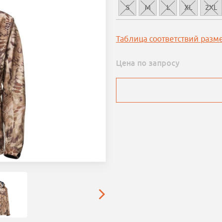
S
M
L
XL
2XL
Таблица соответствий разм
Цена по запросу