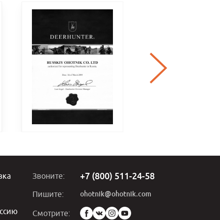
+7 (800) 511-24-58
вка
Звоните:
ohotnik@ohotnik.com
Пишите:
ссию
Мы
Смотрите: