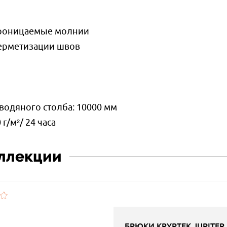
роницаемые молнии
ерметизации швов
водяного столба: 10000 мм
г/м²/ 24 часа
оллекции
БРЮКИ KRYPTEK JUPITER 