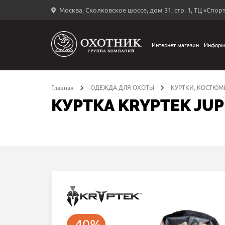
Москва, Сколковское шоссе, дом 31, стр. 1, ТЦ «Спорт
Вход
в
личный
Интернет магазин
Информ
←
кабинет
Главная
ОДЕЖДА ДЛЯ ОХОТЫ
КУРТКИ, КОСТЮМ
КУРТКА KRYPTEK JUP
Запомнить
меня
ыли
й
оль?
-40%