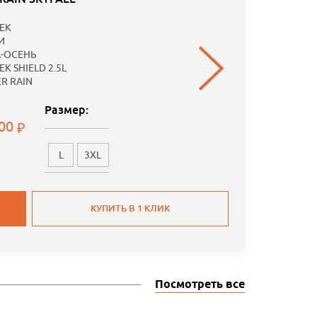
Специаль
EK
предложе
И
-ОСЕНЬ
K SHIELD 2.5L
ER RAIN
Размер:
.00
L
3XL
КУПИТЬ В 1 КЛИК
Посмотреть все