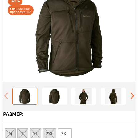
-40%
Специальное
предложение
РАЗМЕР:
M
L
XL
2XL
3XL