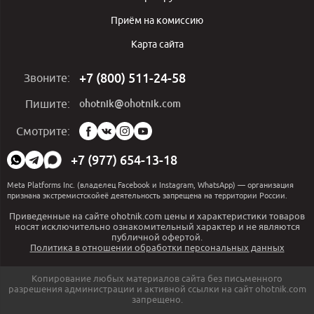
Приём на комиссию
Карта сайта
+7 (800) 511-24-58
Звоните:
ohotnik@ohotnik.com
Пишите:
Мы
Смотрите:
в
социальных
+7 (977) 654-13-18
сетях:
Meta Platforms Inc. (владелец Facebook и Instagram, WhatsApp) — организация
признана экстремистскойеё деятельность запрещена на территории России.
Приведенные на сайте ohotnik.com цены и характеристики товаров
носят исключительно ознакомительный характер и не являются
публичной офертой.
Политика в отношении обработки персональных данных
Копирование любых материалов сайта без письменного
разрешения администрации и активной ссылки на сайт ohotnik.com
запрещено.