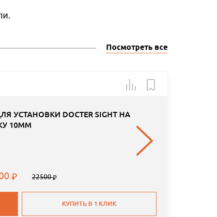
ли.
Посмотреть все
Арт.: 10
-50
ЛЯ УСТАНОВКИ DOCTER SIGHT НА
КУ 10ММ
.00
22500
КУПИТЬ В 1 КЛИК