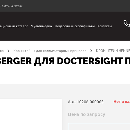
-Хит», 4 этаж
ационный каталог
Мультимедиа
Подарочные сертификаты
Контакты
ию
Кронштейны для коллиматорных прицелов
КРОНШТЕЙН HENNEB
RGER ДЛЯ DOCTERSIGHT П
Нет в н
Арт.: 10206-000065
Цена по запросу