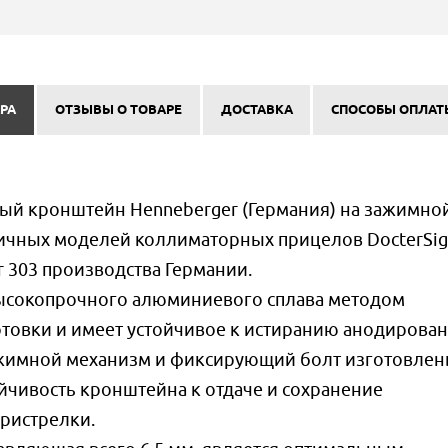
РА
ОТЗЫВЫ О ТОВАРЕ
ДОСТАВКА
СПОСОБЫ ОПЛАТ
й кронштейн Henneberger (Германия) на зажимно
ичных моделей коллиматорных прицелов DocterSig
 303 производства Германии.
ысокопрочного алюминиевого сплава методом
отовки и имеет устойчивое к истиранию анодирова
ажимной механизм и фиксирующий болт изготовлен
ойчивость кронштейна к отдаче и сохранение
ристрелки.