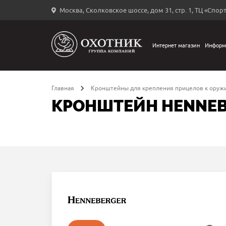
Москва, Сколковское шоссе, дом 31, стр. 1, ТЦ «Спорт
Вход
в
личный
Интернет магазин
Информ
←
кабинет
Главная
Кронштейны для крепления прицелов к оруж
КРОНШТЕЙН HENNEBE
Запомнить
меня
ыли
й
оль?