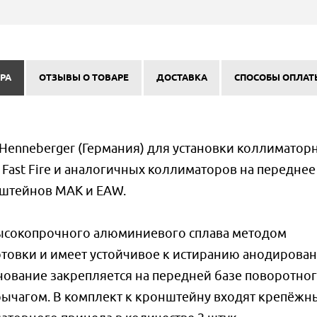
РА
ОТЗЫВЫ О ТОВАРЕ
ДОСТАВКА
СПОСОБЫ ОПЛАТ
enneberger (Германия) для установки коллиматор
is Fast Fire и аналогичных коллиматоров на переднее
штейнов MAK и EAW.
ысокопрочного алюминиевого сплава методом
отовки и имеет устойчивое к истиранию анодирова
нование закрепляется на передней базе поворотно
рычагом. В комплект к кронштейну входят крепёжн