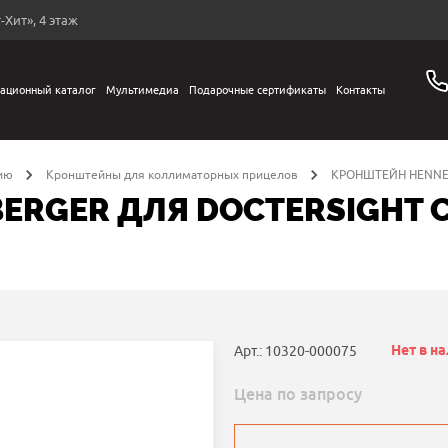
-Хит», 4 этаж
ационный каталог
Мультимедиа
Подарочные сертификаты
Контакты
ию
Кронштейны для коллиматорных прицелов
КРОНШТЕЙН HENNEB
RGER ДЛЯ DOCTERSIGHT C
Нет в н
Арт.: 10320-000075
Цена по запросу