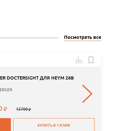
Посмотреть все
Арт.: 10
-50
R DOCTERSIGHT ДЛЯ HEYM 26B
ERGER
00
12700
КУПИТЬ В 1 КЛИК