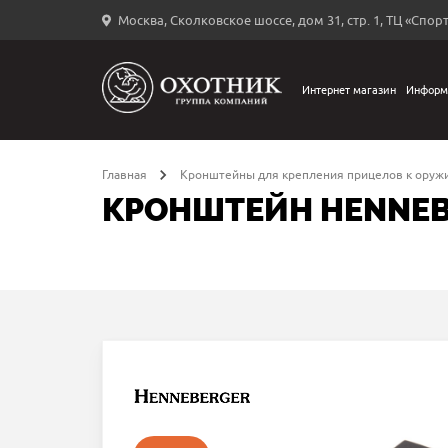
Москва, Сколковское шоссе, дом 31, стр. 1, ТЦ «Спорт
Вход
в
личный
Интернет магазин
Информ
←
кабинет
Главная
Кронштейны для крепления прицелов к оруж
КРОНШТЕЙН HENNEBE
Запомнить
меня
ыли
й
оль?