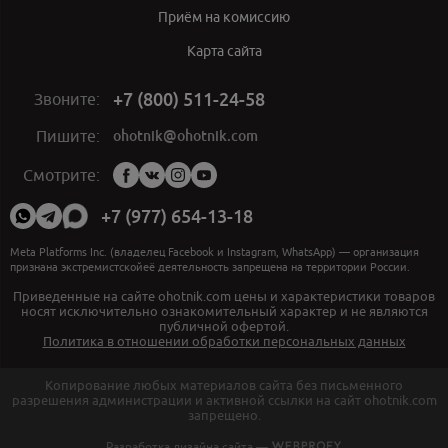
Приём на комиссию
Карта сайта
+7 (800) 511-24-58
Звоните:
ohotnik@ohotnik.com
Пишите:
Мы
Смотрите:
в
социальных
+7 (977) 654-13-18
сетях:
Meta Platforms Inc. (владелец Facebook и Instagram, WhatsApp) — организация
признана экстремистскойеё деятельность запрещена на территории России.
Приведенные на сайте ohotnik.com цены и характеристики товаров
носят исключительно ознакомительный характер и не являются
публичной офертой.
Политика в отношении обработки персональных данных
Копирование любых материалов сайта без письменного
разрешения администрации и активной ссылки на сайт ohotnik.com
запрещено.
Разработка дизайна сайта —