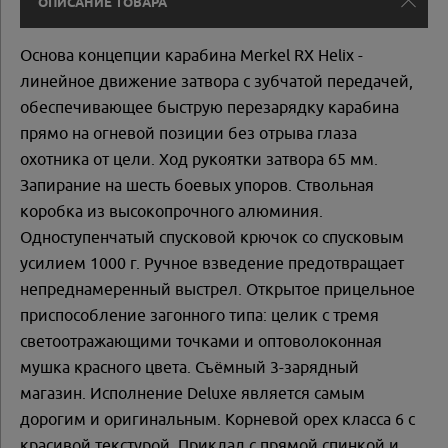
ОПИСАНИЕ ТОВАРА
Основа концепции карабина Merkel RX Helix -
линейное движение затвора с зубчатой передачей,
обеспечивающее быструю перезарядку карабина
прямо на огневой позиции без отрыва глаза
охотника от цели. Ход рукоятки затвора 65 мм.
Запирание на шесть боевых упоров. Ствольная
коробка из высокопрочного алюминия.
Одноступенчатый спусковой крючок со спусковым
усилием 1000 г. Ручное взведение предотвращает
непреднамеренный выстрел. Открытое прицельное
приспособление загонного типа: целик с тремя
светоотражающими точками и оптоволоконная
мушка красного цвета. Съёмный 3-зарядный
магазин. Исполнение Deluxe является самым
дорогим и оригинальным. Корневой орех класса 6 с
красивой текстурой. Приклад с прямой спинкой и