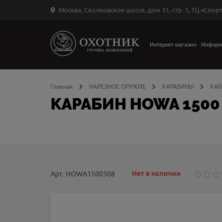
Москва, Сколковское шоссе, дом 31, стр. 1, ТЦ «Спорт
Вход
в
личный
Интернет магазин
Информ
←
кабинет
Главная
НАРЕЗНОЕ ОРУЖИЕ
КАРАБИНЫ
КАР
КАРАБИН HOWA 1500 
Запомнить
меня
ыли
й
оль?
Нет в наличии
Арт.: HOWA1500308