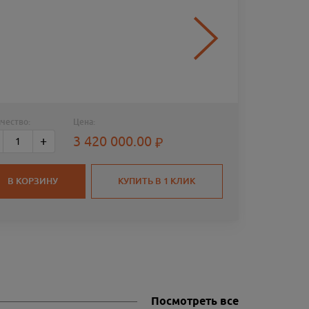
чество:
Цена:
КАРАБИ
3 420 000.00
+
.308 WI
В КОРЗИНУ
КУПИТЬ В 1 КЛИК
Посмотреть все