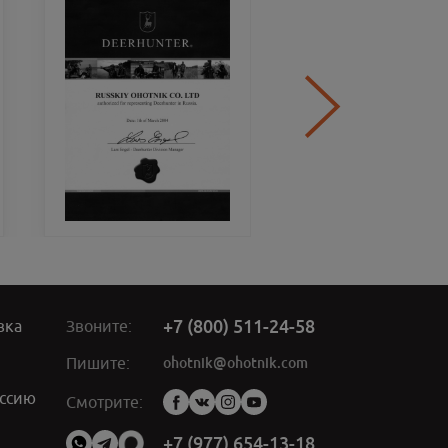
+7 (800) 511-24-58
вка
Звоните:
ohotnik@ohotnik.com
Пишите:
ссию
Мы
Смотрите:
в
социальных
+7 (977) 654-13-18