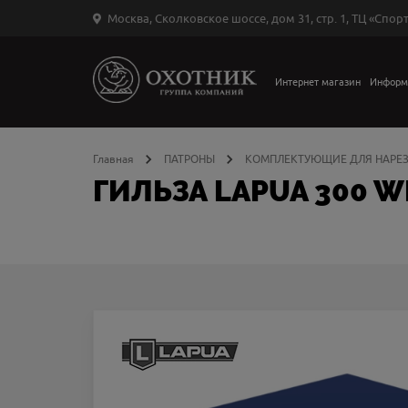
Москва, Сколковское шоссе, дом 31, стр. 1, ТЦ «Спорт
Вход
в
личный
Интернет магазин
Информ
←
кабинет
Главная
ПАТРОНЫ
КОМПЛЕКТУЮЩИЕ ДЛЯ НАРЕЗ
ГИЛЬЗА LAPUA 300 W
Запомнить
меня
ыли
й
оль?