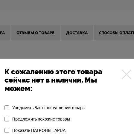
РА
ОТЗЫВЫ О ТОВАРЕ
ДОСТАВКА
СПОСОБЫ ОПЛАТ
К сожалению этого товара
LAPUA
сейчас нет в наличии. Мы
ФИНЛЯНДИЯ
можем:
КОМПЛЕКТУЮЩИЕ ДЛЯ ПАТРОНОВ
4PH7096С
Уведомить Вас о поступлении товара
Предложить похожие товары
Показать ПАТРОНЫ LAPUA