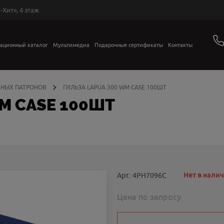
-Хит», 4 этаж
ационный каталог
Мультимедиа
Подарочные сертификаты
Контакты
НЫХ ПАТРОНОВ
ГИЛЬЗА LAPUA 300 WM CASE 100ШТ
M CASE 100ШТ
Нет в нали
Арт.: 4PH7096С
Цена по запросу