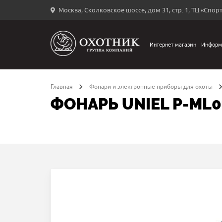
Москва, Сколковское шоссе, дом 31, стр. 1, ТЦ «Спорт
Вход
в
личный
Интернет магазин
Информ
←
кабинет
Главная
Фонари и электронные приборы для охоты
ФОНАРЬ UNIEL P-ML0
Запомнить
меня
ыли
й
оль?