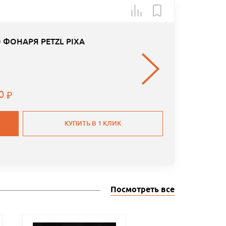
Арт.: 64
-40
ФОНАРЯ PETZL PIXA
00
КУПИТЬ В 1 КЛИК
Посмотреть все