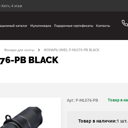
-Хит», 4 этаж
ационный каталог
Мультимедиа
Подарочные сертификаты
Контакты
Фонари для охоты
ФОНАРЬ UNIEL P-ML076-PB BLACK
76-PB BLACK
Товар в н
Арт.: P-ML076-PB
Товар в наличии:
1 шт.