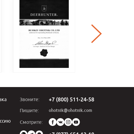
+7 (800) 511-24-58
вка
Звоните:
ohotnik@ohotnik.com
Пишите:
ссию
Мы
Смотрите:
в
социальных