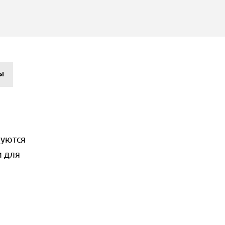
Ы
зуются
и для