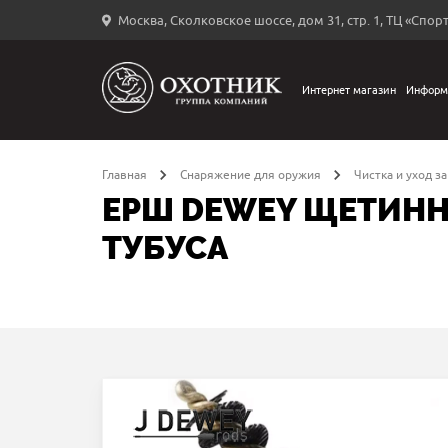
Москва, Сколковское шоссе, дом 31, стр. 1, ТЦ «Спорт
Вход
в
личный
Интернет магазин
Информ
←
кабинет
Главная
Снаряжение для оружия
Чистка и уход з
ЕРШ DEWEY ЩЕТИННЫ
ТУБУСА
Запомнить
меня
ыли
й
оль?