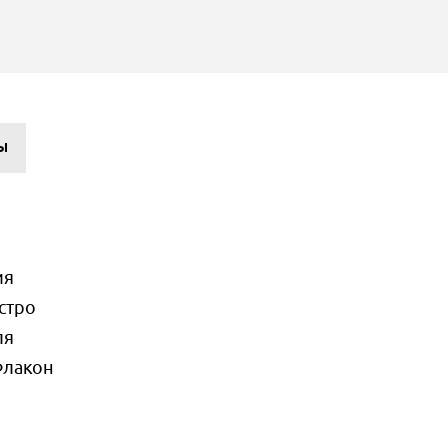
Ы
ия
стро
ля
Флакон