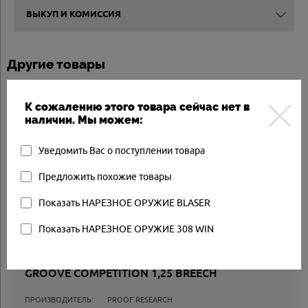
ВЫКУП И КОМИССИЯ
Другие товары
Арт.: 113745
К сожалению этого товара сейчас нет в
Товар в наличии
наличии. Мы можем:
Уведомить Вас о поступлении товара
Предложить похожие товары
Показать НАРЕЗНОЕ ОРУЖИЕ BLASER
Показать НАРЕЗНОЕ ОРУЖИЕ 308 WIN
БЛАНК PROOF RESEARCH 308 L28 10 TWIST 5
GROOVE COMPETITION 1,25 BREECH
ПРОИЗВОДИТЕЛЬ:
PROOF RESEARCH