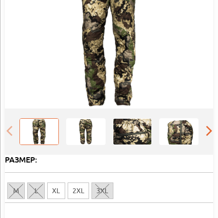
РАЗМЕР:
M
L
XL
2XL
3XL