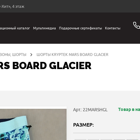
-Хит», 4 этаж
ационный каталог
Мультимедиа
Подарочные сертификаты
Контакты
ЗОНЫ, ШОРТЫ
ШОРТЫ KRYPTEK MARS BOARD GLACIER
S BOARD GLACIER
Товар в н
Арт.: 22MARSHGL
РАЗМЕР: