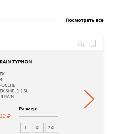
Посмотреть все
Арт.: 1
-40
 RAIN TYPHON
Специаль
EK
предложе
И
-ОСЕНЬ
K SHIELD 2.5L
ER RAIN
Размер:
.00
L
XL
2XL