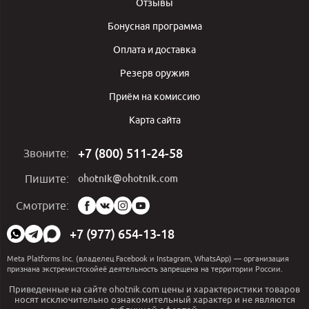
Отзывы
Бонусная программа
Оплата и доставка
Резерв оружия
Приём на комиссию
Карта сайта
+7 (800) 511-24-58
Звоните:
ohotnik@ohotnik.com
Пишите:
Мы
Смотрите:
в
социальных
+7 (977) 654-13-18
сетях:
Meta Platforms Inc. (владелец Facebook и Instagram, WhatsApp) — организация
признана экстремистскойеё деятельность запрещена на территории России.
Приведенные на сайте ohotnik.com цены и характеристики товаров
носят исключительно ознакомительный характер и не являются