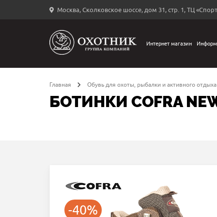
Москва, Сколковское шоссе, дом 31, стр. 1, ТЦ «Спорт
Вход
в
личный
Интернет магазин
Информ
←
кабинет
Главная
Обувь для охоты, рыбалки и активного отдыха
БОТИНКИ COFRA NEW
Запомнить
меня
ыли
й
оль?
-40%