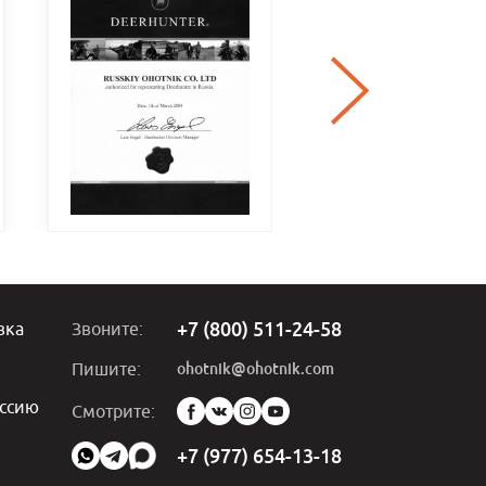
+7 (800) 511-24-58
вка
Звоните:
ohotnik@ohotnik.com
Пишите:
ссию
Мы
Смотрите:
в
социальных
+7 (977) 654-13-18
сетях: