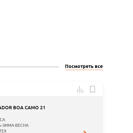
Посмотреть все
Арт.: HL
ADOR BOA CAMO 21
CA
Ь-ЗИМА-ВЕСНА
TEX