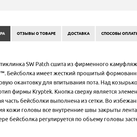
РА
ОТЗЫВЫ О ТОВАРЕ
ДОСТАВКА
СПОСОБЫ ОПЛАТ
стиклинка SW Patch сшита из фирменного камуфляж
der™. Бейсболка имеет жесткий прошитый формован
овую окантовку для впитывания пота. Над козырьк
тип фирмы Kryptek. Кнопка сверху является элеме
ая часть бейсболки выполнена из сетки. Во избежа
ия кожи головы все внутренние швы закрыты лента
ре бейсболка регулируется по объему головы заст