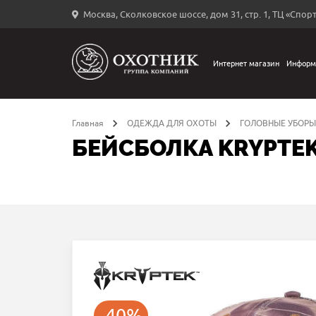
Москва, Сколковское шоссе, дом 31, стр. 1, ТЦ «Спорт
Вход
в
личный
Интернет магазин
Информ
←
кабинет
Главная
ОДЕЖДА ДЛЯ ОХОТЫ
ГОЛОВНЫЕ УБОРЫ
БЕЙСБОЛКА KRYPTEK
Запомнить
меня
ыли
й
оль?
-40%