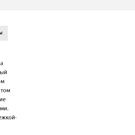
Ы
а
ный
ом
нтом
ние
ми.
ежкой-