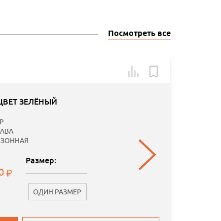
Посмотреть все
Арт.: Б
ЦВЕТ ЗЕЛЁНЫЙ
P
АВА
ЕЗОННАЯ
Размер:
00
ОДИН РАЗМЕР