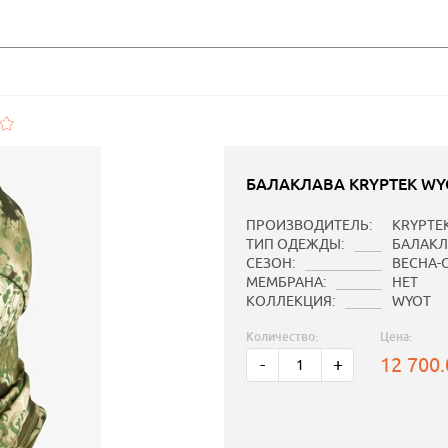
БАЛАКЛАВА KRYPTEK WYO
ПРОИЗВОДИТЕЛЬ:
KRYPTE
ТИП ОДЕЖДЫ:
БАЛАКЛ
СЕЗОН:
ВЕСНА-
МЕМБРАНА:
НЕТ
КОЛЛЕКЦИЯ:
WYOT
Количество:
Цена:
12 700
-
+