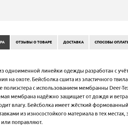
РА
ОТЗЫВЫ О ТОВАРЕ
ДОСТАВКА
СПОСОБЫ ОПЛАТ
з одноименной линейки одежды разработан с учё
ия на охоте. Бейсболка сшита из эластичного твила
е полиэстера с использованием мембранны Deer-T
емая мембрана надёжно защищает от дождя и ветра
водит влагу. Бейсболка имеет жёсткий формованны
вками из износостойкого материала в тех местах, 
 или поправляют.