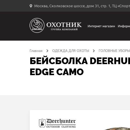
Москва, Сколковское шоссе, дом 31, стр. 1, ТЦ «Спорт
Вход
в
личный
Интернет магазин
Информ
←
кабинет
Главная
ОДЕЖДА ДЛЯ ОХОТЫ
ГОЛОВНЫЕ УБОРЫ
БЕЙСБОЛКА DEERHUN
EDGE CAMO
Запомнить
меня
ыли
й
оль?