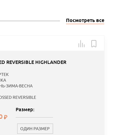
Посмотреть все
Арт.: 1
-40
D REVERSIBLE HIGHLANDER
Специаль
PTEK
предложе
КА
НЬ-ЗИМА-ВЕСНА
OSSED REVERSIBLE
Размер:
00
ОДИН РАЗМЕР