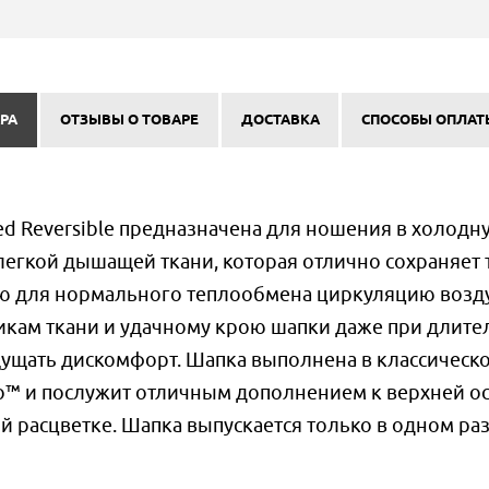
РА
ОТЗЫВЫ О ТОВАРЕ
ДОСТАВКА
СПОСОБЫ ОПЛАТ
d Reversible предназначена для ношения в холодн
 легкой дышащей ткани, которая отлично сохраняет 
ю для нормального теплообмена циркуляцию возду
икам ткани и удачному крою шапки даже при длит
щущать дискомфорт. Шапка выполнена в классическ
o™ и послужит отличным дополнением к верхней ос
й расцветке. Шапка выпускается только в одном ра