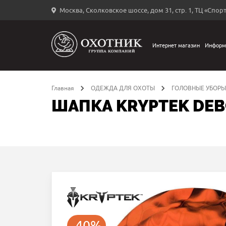
Москва, Сколковское шоссе, дом 31, стр. 1, ТЦ «Спорт
Вход
в
личный
Интернет магазин
Информ
←
кабинет
Главная
ОДЕЖДА ДЛЯ ОХОТЫ
ГОЛОВНЫЕ УБОРЫ
ШАПКА KRYPTEK DEB
Запомнить
меня
ыли
й
оль?
-40%