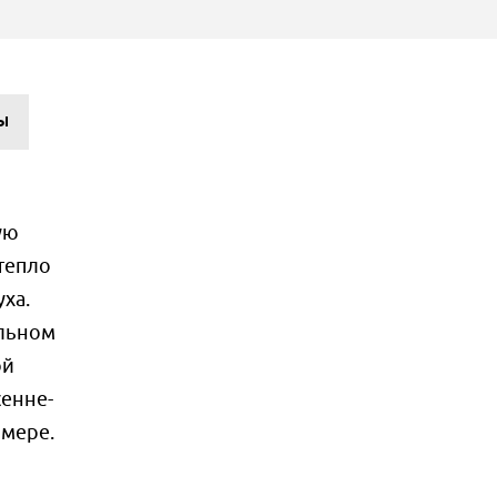
Ы
ую
тепло
ха.
ельном
ой
енне-
змере.