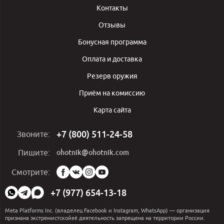
Контакты
Отзывы
Бонусная программа
Оплата и доставка
Резерв оружия
Приём на комиссию
Карта сайта
+7 (800) 511-24-58
Звоните:
ohotnik@ohotnik.com
Пишите:
Мы
Смотрите:
в
социальных
+7 (977) 654-13-18
сетях:
Meta Platforms Inc. (владелец Facebook и Instagram, WhatsApp) — организация
признана экстремистскойеё деятельность запрещена на территории России.