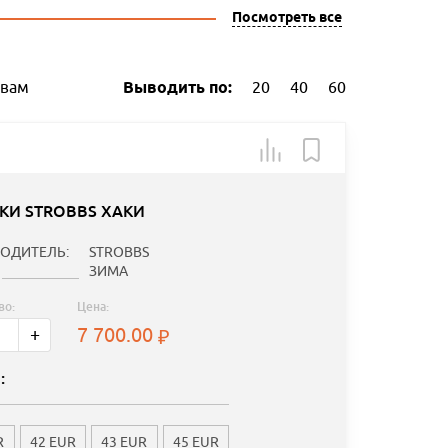
Посмотреть все
ывам
Выводить по:
20
40
60
КИ STROBBS ХАКИ
ОДИТЕЛЬ:
STROBBS
ЗИМА
во:
Цена:
7 700.00
+
:
R
42 EUR
43 EUR
45 EUR