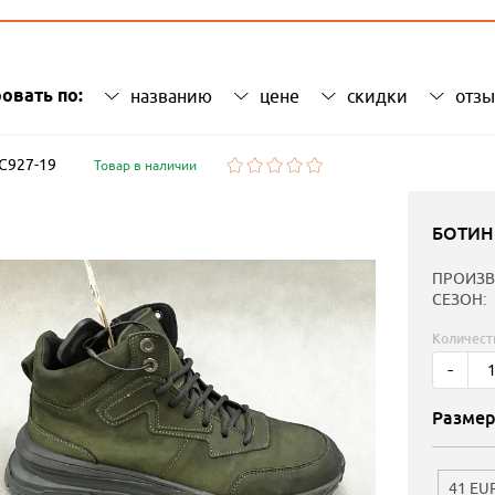
овать по:
названию
цене
скидки
отз
 C927-19
Товар в наличии
БОТИН
ПРОИЗВ
СЕЗОН:
Количест
-
Размер
41 EU