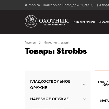
Москва, Сколковское шоссе, дом 31, стр. 1, ТЦ «Спорт
Вход
в
личный
Интернет магазин
Информ
←
кабинет
Главная
Интернет-магазин
Товары Strobbs
Запомнить
меня
ыли
й
ГЛАДКОСТВОЛЬНОЕ
ГЛАДК
оль?
ОР
ОРУЖИЕ
НАРЕЗНОЕ ОРУЖИЕ
МАГ