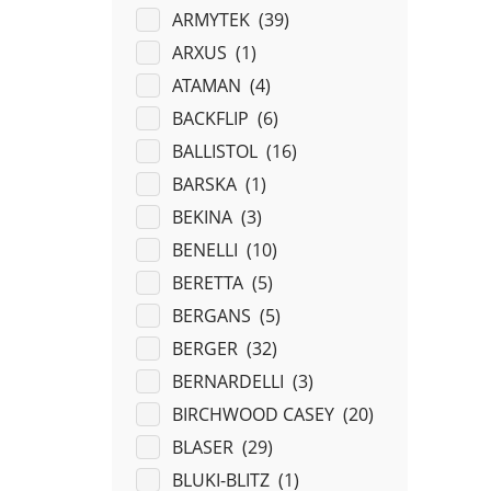
ARMYTEK (
39
)
ARXUS (
1
)
ATAMAN (
4
)
BACKFLIP (
6
)
BALLISTOL (
16
)
BARSKA (
1
)
BEKINA (
3
)
BENELLI (
10
)
BERETTA (
5
)
BERGANS (
5
)
BERGER (
32
)
BERNARDELLI (
3
)
BIRCHWOOD CASEY (
20
)
BLASER (
29
)
BLUKI-BLITZ (
1
)