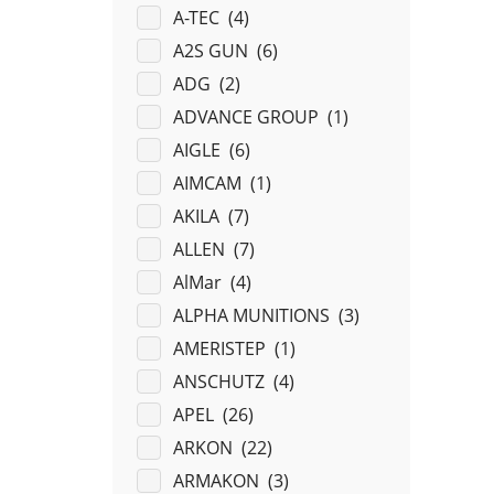
A-TEC (
4
)
A2S GUN (
6
)
ADG (
2
)
ADVANCE GROUP (
1
)
AIGLE (
6
)
AIMCAM (
1
)
AKILA (
7
)
ALLEN (
7
)
AlMar (
4
)
ALPHA MUNITIONS (
3
)
AMERISTEP (
1
)
ANSCHUTZ (
4
)
APEL (
26
)
ARKON (
22
)
ARMAKON (
3
)