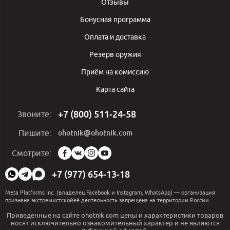
Отзывы
Бонусная программа
Оплата и доставка
Резерв оружия
Приём на комиссию
Карта сайта
+7 (800) 511-24-58
Звоните:
ohotnik@ohotnik.com
Пишите:
Мы
Смотрите:
в
социальных
+7 (977) 654-13-18
сетях:
Meta Platforms Inc. (владелец Facebook и Instagram, WhatsApp) — организация
признана экстремистскойеё деятельность запрещена на территории России.
Приведенные на сайте ohotnik.com цены и характеристики товаров
носят исключительно ознакомительный характер и не являются