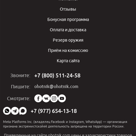
Отзывы
Бонусная программа
Оплата и доставка
Резерв оружия
Приём на комиссию
Карта сайта
+7 (800) 511-24-58
Звоните:
ohotnik@ohotnik.com
Пишите:
Мы
Смотрите:
в
социальных
+7 (977) 654-13-18
сетях:
Meta Platforms Inc. (владелец Facebook и Instagram, WhatsApp) — организация
признана экстремистскойеё деятельность запрещена на территории России.
Приведенные на сайте ohotnik.com цены и характеристики товаров