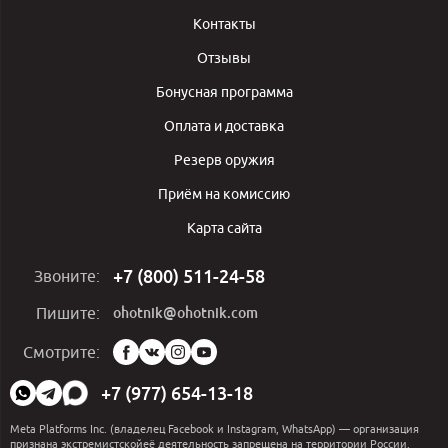
Контакты
Отзывы
Бонусная программа
Оплата и доставка
Резерв оружия
Приём на комиссию
Карта сайта
+7 (800) 511-24-58
Звоните:
ohotnik@ohotnik.com
Пишите:
Мы
Смотрите:
в
социальных
+7 (977) 654-13-18
сетях:
Meta Platforms Inc. (владелец Facebook и Instagram, WhatsApp) — организация
признана экстремистскойеё деятельность запрещена на территории России.