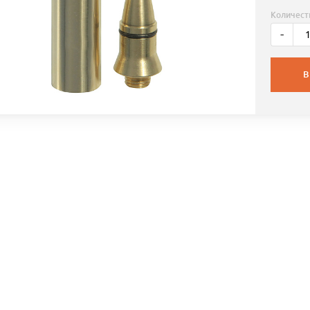
Количест
-
В