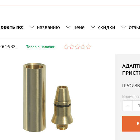
овать по:
названию
цене
скидки
отз
 264-932
Товар в наличии
АДАПТ
ПРИСТР
ПРОИЗВ
Количест
-
В