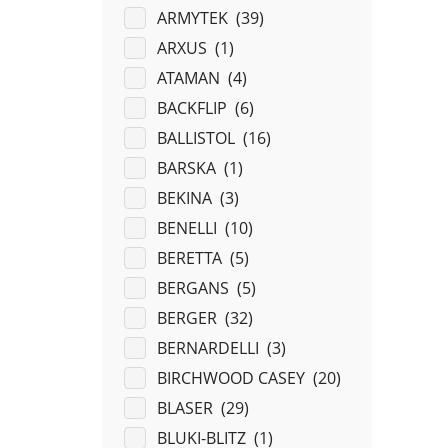
ARMYTEK (
39
)
ARXUS (
1
)
ATAMAN (
4
)
BACKFLIP (
6
)
BALLISTOL (
16
)
BARSKA (
1
)
BEKINA (
3
)
BENELLI (
10
)
BERETTA (
5
)
BERGANS (
5
)
BERGER (
32
)
BERNARDELLI (
3
)
BIRCHWOOD CASEY (
20
)
BLASER (
29
)
BLUKI-BLITZ (
1
)