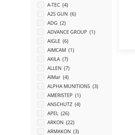
A-TEC (
4
)
A2S GUN (
6
)
ADG (
2
)
ADVANCE GROUP (
1
)
AIGLE (
6
)
AIMCAM (
1
)
AKILA (
7
)
ALLEN (
7
)
AlMar (
4
)
ALPHA MUNITIONS (
3
)
AMERISTEP (
1
)
ANSCHUTZ (
4
)
APEL (
26
)
ARKON (
22
)
ARMAKON (
3
)