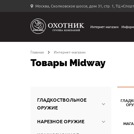
Москва, Сколковское шоссе, дом 31, стр. 1, ТЦ «Спорт
Вход
в
личный
Интернет магазин
Информ
←
кабинет
Главная
Интернет-магазин
Товары Midway
Запомнить
меня
ыли
й
ГЛАДКОСТВОЛЬНОЕ
ГЛАДК
оль?
ОР
ОРУЖИЕ
НАРЕЗНОЕ ОРУЖИЕ
МАГ