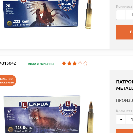
Количест
-
В
: 4315042
Товар в наличии
иальное
ПАТРОН
ложение
METALL
ПРОИЗВ
Количест
-