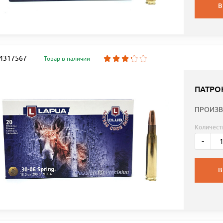
В
: 4317567
Товар в наличии
ПАТРОН
ПРОИЗВ
Количест
-
В