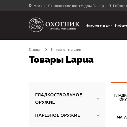
Москва, Сколковское шоссе, дом 31, стр. 1, ТЦ «Спорт
Вход
в
личный
Интернет магазин
Информ
←
кабинет
Главная
Интернет-магазин
Товары Lapua
Запомнить
меня
ыли
й
ГЛАДКОСТВОЛЬНОЕ
ГЛАДК
оль?
ОР
ОРУЖИЕ
НАРЕЗНОЕ ОРУЖИЕ
МАГ