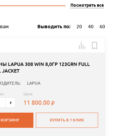
Посмотреть все
ывам
Выводить по:
20
40
60
Ы LAPUA 308 WIN 8,0ГР 123GRN FULL
 JACKET
ОДИТЕЛЬ:
LAPUA
во:
Цена:
11 800.00
+
 КОРЗИНУ
КУПИТЬ В 1 КЛИК