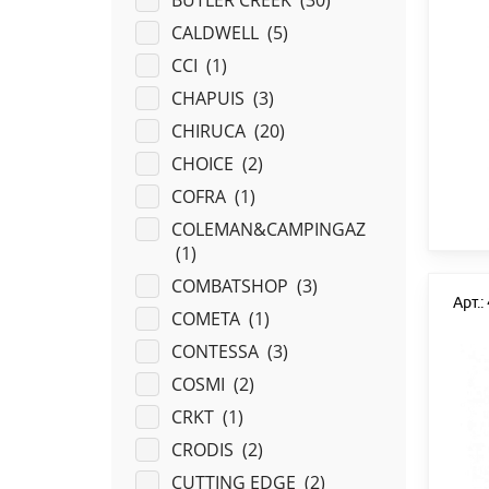
BUTLER CREEK (
30
)
CALDWELL (
5
)
CCI (
1
)
CHAPUIS (
3
)
CHIRUCA (
20
)
CHOICE (
2
)
COFRA (
1
)
COLEMAN&CAMPINGAZ
(
1
)
COMBATSHOP (
3
)
Арт.
COMETA (
1
)
CONTESSA (
3
)
COSMI (
2
)
CRKT (
1
)
CRODIS (
2
)
CUTTING EDGE (
2
)