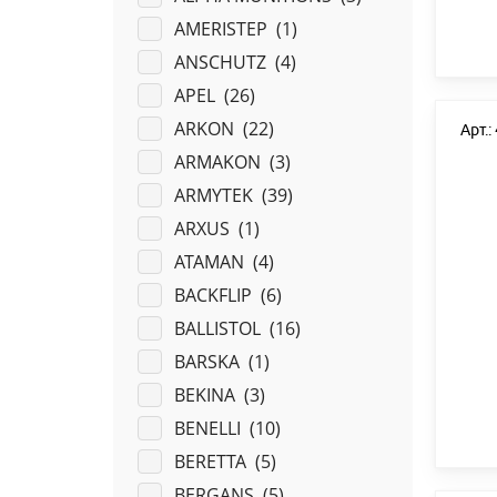
AMERISTEP (
1
)
ANSCHUTZ (
4
)
APEL (
26
)
ARKON (
22
)
Арт.
ARMAKON (
3
)
ARMYTEK (
39
)
ARXUS (
1
)
ATAMAN (
4
)
BACKFLIP (
6
)
BALLISTOL (
16
)
BARSKA (
1
)
BEKINA (
3
)
BENELLI (
10
)
BERETTA (
5
)
BERGANS (
5
)