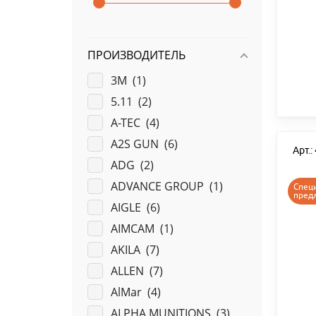
ПРОИЗВОДИТЕЛЬ
3M (
1
)
5.11 (
2
)
A-TEC (
4
)
A2S GUN (
6
)
Арт.
ADG (
2
)
ADVANCE GROUP (
1
)
Спец
пред
AIGLE (
6
)
AIMCAM (
1
)
AKILA (
7
)
ALLEN (
7
)
AlMar (
4
)
ALPHA MUNITIONS (
3
)