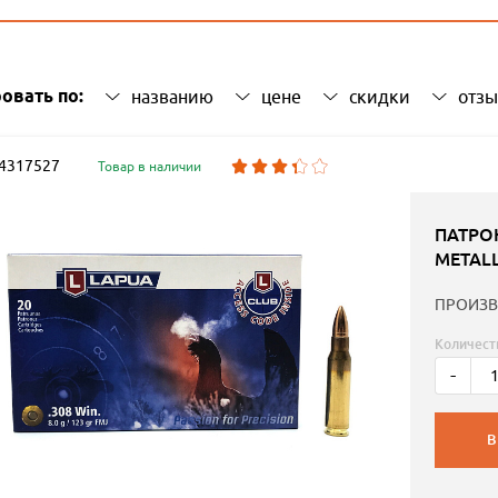
овать по:
названию
цене
скидки
отз
: 4317527
Товар в наличии
ПАТРОН
METALL
ПРОИЗВ
Количест
-
В