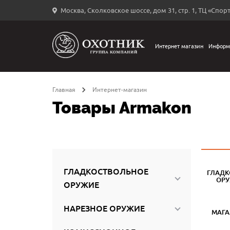
Москва, Сколковское шоссе, дом 31, стр. 1, ТЦ «Спорт
Вход
в
личный
Интернет магазин
Информ
←
кабинет
Главная
Интернет-магазин
Товары Armakon
Запомнить
меня
ыли
й
ГЛАДКОСТВОЛЬНОЕ
ГЛАДК
оль?
ОР
ОРУЖИЕ
НАРЕЗНОЕ ОРУЖИЕ
МАГ