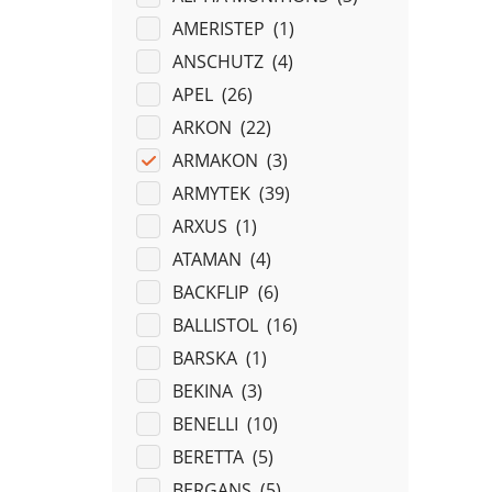
AMERISTEP (
1
)
ANSCHUTZ (
4
)
APEL (
26
)
ARKON (
22
)
ARMAKON (
3
)
ARMYTEK (
39
)
ARXUS (
1
)
ATAMAN (
4
)
BACKFLIP (
6
)
BALLISTOL (
16
)
BARSKA (
1
)
BEKINA (
3
)
BENELLI (
10
)
BERETTA (
5
)
BERGANS (
5
)