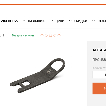
овать по:
названию
цене
скидки
отз
 ЗН
Товар в наличии
АНТАБ
ПРОИЗВ
Количест
-
В