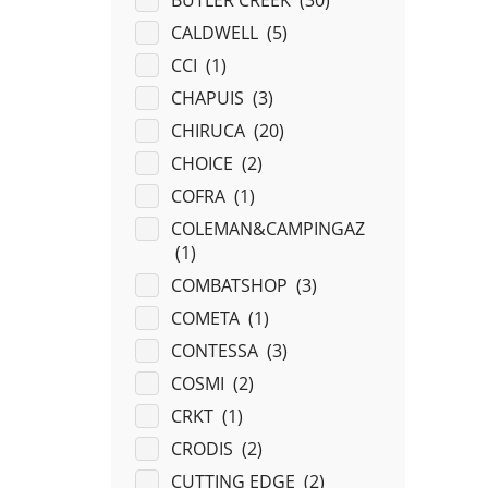
BUTLER CREEK (
30
)
CALDWELL (
5
)
CCI (
1
)
CHAPUIS (
3
)
CHIRUCA (
20
)
CHOICE (
2
)
COFRA (
1
)
COLEMAN&CAMPINGAZ
(
1
)
COMBATSHOP (
3
)
COMETA (
1
)
CONTESSA (
3
)
COSMI (
2
)
CRKT (
1
)
CRODIS (
2
)
CUTTING EDGE (
2
)