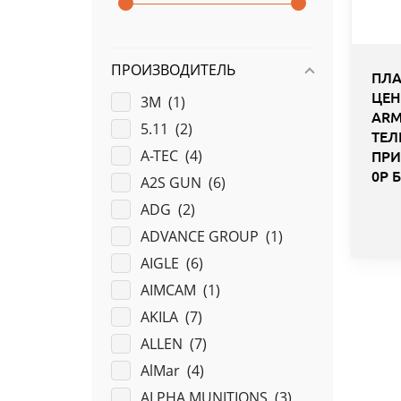
ПРОИЗВОДИТЕЛЬ
ПЛА
ЦЕ
3M (
1
)
ARM
5.11 (
2
)
ТЕЛ
A-TEC (
4
)
ПРИ
0Р 
A2S GUN (
6
)
ADG (
2
)
ADVANCE GROUP (
1
)
AIGLE (
6
)
AIMCAM (
1
)
AKILA (
7
)
ALLEN (
7
)
AlMar (
4
)
ALPHA MUNITIONS (
3
)