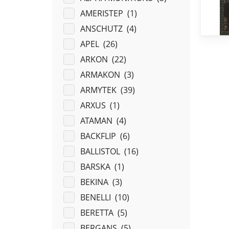
AMERISTEP (
1
)
ANSCHUTZ (
4
)
APEL (
26
)
ARKON (
22
)
ARMAKON (
3
)
ARMYTEK (
39
)
ARXUS (
1
)
ATAMAN (
4
)
BACKFLIP (
6
)
BALLISTOL (
16
)
BARSKA (
1
)
BEKINA (
3
)
BENELLI (
10
)
BERETTA (
5
)
BERGANS (
5
)