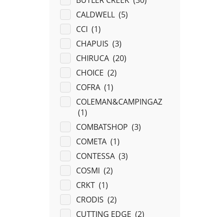
BUTLER CREEK (
30
)
CALDWELL (
5
)
CCI (
1
)
CHAPUIS (
3
)
CHIRUCA (
20
)
CHOICE (
2
)
COFRA (
1
)
COLEMAN&CAMPINGAZ
(
1
)
COMBATSHOP (
3
)
COMETA (
1
)
CONTESSA (
3
)
COSMI (
2
)
CRKT (
1
)
CRODIS (
2
)
CUTTING EDGE (
2
)