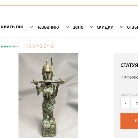
овать по:
названию
цене
скидки
отз
 в наличии
СТАТУ
ПРОИЗВ
Количест
-
В