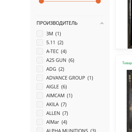
ПРОИЗВОДИТЕЛЬ
3M (
1
)
5.11 (
2
)
A-TEC (
4
)
A2S GUN (
6
)
Товар
ADG (
2
)
ADVANCE GROUP (
1
)
AIGLE (
6
)
AIMCAM (
1
)
AKILA (
7
)
ALLEN (
7
)
AlMar (
4
)
ALPHA MUNITIONS (
3
)