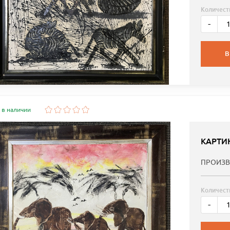
Количест
-
В
 в наличии
КАРТИ
ПРОИЗВ
Количест
-