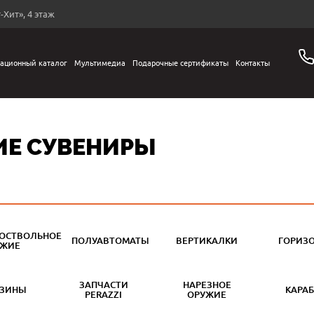
-Хит», 4 этаж
ационный каталог
Мультимедиа
Подарочные сертификаты
Контакты
ИЕ СУВЕНИРЫ
ОСТВОЛЬНОЕ
ПОЛУАВТОМАТЫ
ВЕРТИКАЛКИ
ГОРИЗ
УЖИЕ
ЗАПЧАСТИ
НАРЕЗНОЕ
АЗИНЫ
КАРА
PERAZZI
ОРУЖИЕ