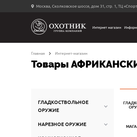
Москва, Сколковское шоссе, дом 31, стр. 1, ТЦ «Спорт
Вход
в
личный
Интернет магазин
Информ
←
кабинет
Главная
Интернет-магазин
Товары АФРИКАНСК
Запомнить
меня
ыли
й
ГЛАДКОСТВОЛЬНОЕ
ГЛАДК
оль?
ОР
ОРУЖИЕ
НАРЕЗНОЕ ОРУЖИЕ
МАГ